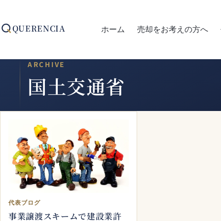
コ
ン
テ
QUERENCIA
ホーム
売却をお考えの方へ
ン
ツ
へ
ARCHIVE
ス
国土交通省
キ
ッ
プ
代表ブログ
事業譲渡スキームで建設業許