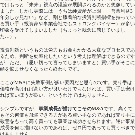
ではもっと「未来」視点の議論が展開されるのかと想像してい
ました。しかし実際には「うちは純資産が上限」「営業利益3
年分しか見ない」など、割と膠着的な投資判断指標を持ってい
る買い手（投資家や事業会社でもストロングバイヤー）が多い
印象を受けてしまいました（ちょっと残念に感じていまし
た…）。
投資判断というものは労力もお金もかかる大変なプロセスであ
るため、判断を効率化したいという考えは理解はできるのです
が、ただ、（思い切って言ってしまいますと）買い手がそこに
頭を悩ませなくなったら終わりです。
ここがM&Aに失敗事例が多い要因だと思うのです。売り手は
価格が高ければ高い方が良いわけでもなければ、買い手は安け
れば安いほうが良い、というわけではありません。
シンプルですが、
事業成長が描けてこそのM&A
です。高くて
もその何倍も飛躍できる力がある買い手なのであれば売り手に
敬意をもって高く買っても事業は成功させられます。逆に事業
成長を何も描けないのであれば、ゼロ円であっても買うべきで
はありません。