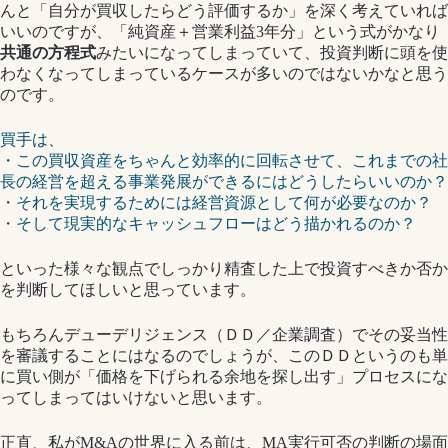
んと「自分が買収したらどう評価するか」を深く考えていれば
いいのですが、「純資産＋営業利益3年分」という式がかなり
共通の方程式
みたいになってしまっていて、投資判断に頭を使
わなくなってしまっているケースが多いのではないかなと思う
のです。
買手は、
・この買収資産をちゃんと効率的に回転させて、これまでの社
長の経営を超える事業発展ができるにはどうしたらいいのか？
・それを実現するためには経営資源として何が必要なのか？
・そして現実的なキャッシュフローはどう描かれるのか？
といった様々な観点でしっかり精査した上で投資すべきか否か
を判断してほしいと思っています。
もちろんデューデリジェンス（ＤＤ／企業調査）でその妥当性
を審議することにはなるのでしょうが、このＤＤというのも単
に買い側が「価格を下げられる余地を探し出す」プロセスにな
ってしまってはいけないと思います。
正直、私がM&Aの世界に入る前は、MA実行可否の判断の場面