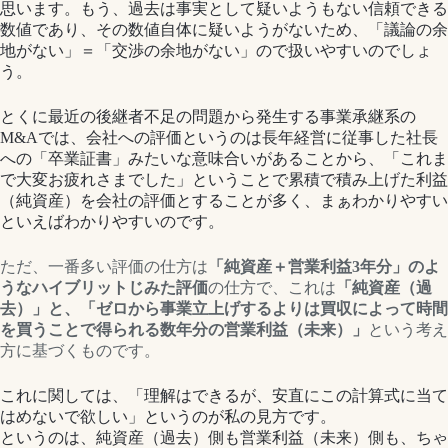
思います。もう、過去は事実として疑いようもない信頼できる
数値であり、その数値自体に疑いようがないため、「議論の余
地がない」＝「交渉の余地がない」ので扱いやすいのでしょ
う。
とくに最近の後継者不足の問題から発生する事業承継系の
M&Aでは、会社への評価というのは長年経営に従事した社長
への「卒業証書」みたいな意味合いがあることから、「これま
で大変お疲れさまでした」ということで累積で積み上げた利益
（純資産）を会社の評価とすることが多く、まぁわかりやすい
といえばわかりやすいのです。
ただ、一番多い評価の仕方は
「純資産＋営業利益3年分」のよ
うなハイブリットじみた評価
の仕方で、これは
「純資産（過
去）」と、「ゼロから事業立上げするよりは買収によって時間
を買うことで得られる数年分の営業利益（未来）」
という考え
方に基づくものです。
これに関しては、「理解はできるが、安直にこの計算式に当て
はめないで欲しい」というのが私の見方です。
というのは、純資産（過去）側も営業利益（未来）側も、ちゃ