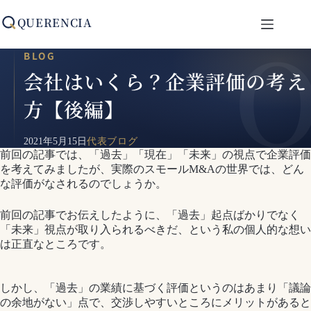
コ
QUERENCIA
ン
テ
ン
BLOG
ツ
会社はいくら？企業評価の考え
へ
ス
方【後編】
キ
ッ
プ
2021年5月15日
代表ブログ
前回の記事では、「過去」「現在」「未来」の視点で企業評価
を考えてみましたが、実際のスモールM&Aの世界では、どん
な評価がなされるのでしょうか。
前回の記事でお伝えしたように、「過去」起点ばかりでなく
「未来」視点が取り入られるべきだ、という私の個人的な想い
は正直なところです。
しかし、「過去」の業績に基づく評価というのはあまり「議論
の余地がない」点で、交渉しやすいところにメリットがあると